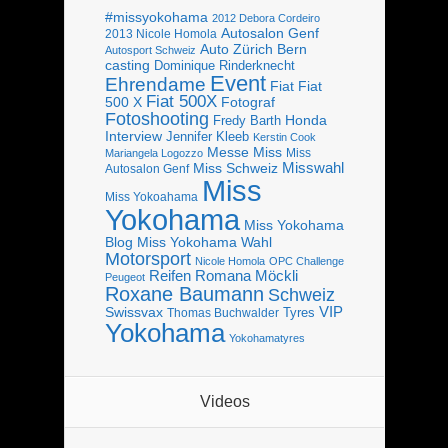
#missyokohama
2012 Debora Cordeiro
Autosalon Genf
2013 Nicole Homola
Bern
Auto Zürich
Autosport Schweiz
casting
Dominique Rinderknecht
Event
Ehrendame
Fiat
Fiat
Fiat 500X
Fotograf
500 X
Fotoshooting
Fredy Barth
Honda
Interview
Jennifer Kleeb
Kerstin Cook
Messe
Miss
Miss
Mariangela Logozzo
Misswahl
Miss Schweiz
Autosalon Genf
Miss
Miss Yokoahama
Yokohama
Miss Yokohama
Blog
Miss Yokohama Wahl
Motorsport
Nicole Homola
OPC Challenge
Reifen
Romana Möckli
Peugeot
Roxane Baumann
Schweiz
VIP
Swissvax
Tyres
Thomas Buchwalder
Yokohama
Yokohamatyres
Videos