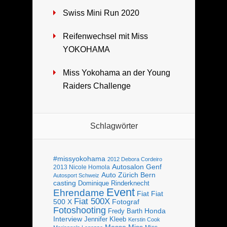
Swiss Mini Run 2020
Reifenwechsel mit Miss
YOKOHAMA
Miss Yokohama an der Young
Raiders Challenge
Schlagwörter
#missyokohama
2012 Debora Cordeiro
Autosalon Genf
2013 Nicole Homola
Bern
Auto Zürich
Autosport Schweiz
casting
Dominique Rinderknecht
Event
Ehrendame
Fiat
Fiat
Fiat 500X
Fotograf
500 X
Fotoshooting
Fredy Barth
Honda
Interview
Jennifer Kleeb
Kerstin Cook
Messe
Miss