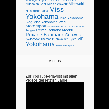
Miss
Mariangela Logozzo
Misswahl
Miss Schweiz
Autosalon Genf
Miss
Miss Yokoahama
Yokohama
Miss Yokohama
Blog
Miss Yokohama Wahl
Motorsport
Nicole Homola
OPC Challenge
Reifen
Romana Möckli
Peugeot
Roxane Baumann
Schweiz
VIP
Swissvax
Tyres
Thomas Buchwalder
Yokohama
Yokohamatyres
Videos
Zur YouTube-Playlist mit allen
Videos der letzten Jahre.