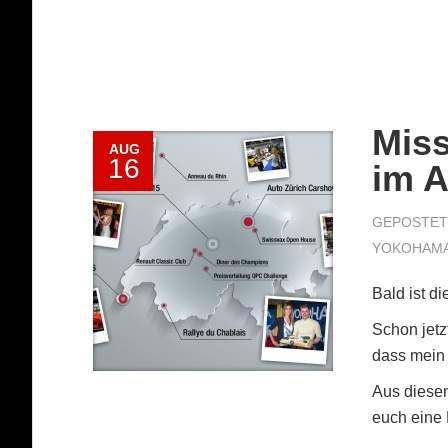
Miss
AUG
16
im A
GEPOSTET 
YOKOHAM
Bald ist d
Schon jet
dass mein 
Aus diese
euch eine 