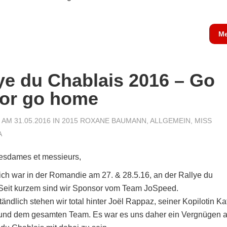
Me
ye du Chablais 2016 – Go
 or go home
AM 31.05.2016 IN
2015 ROXANE BAUMANN
,
ALLGEMEIN
,
MISS
A
esdames et messieurs,
ich war in der Romandie am 27. & 28.5.16, an der Rallye du
 Seit kurzem sind wir Sponsor vom Team JoSpeed.
tändlich stehen wir total hinter Joël Rappaz, seiner Kopilotin Ka
 und dem gesamten Team. Es war es uns daher ein Vergnügen 