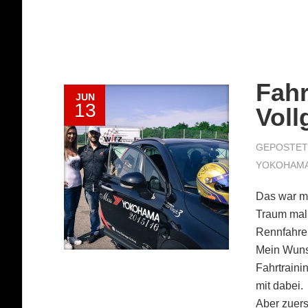
Fahr
JUN
13
Voll
GEPOSTET 
YOKOHAM
Das war m
Traum mal
Rennfahrer
Mein Wunsc
Fahrtraini
mit dabei.
Aber zuers