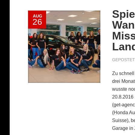
Spie
AUG
26
Wand
Mis
Lan
GEPOSTET 
Zu schnell
drei Monat
wusste noc
20.8.2016 
(get-agenc
(Honda Au
Suisse), b
Garage in 