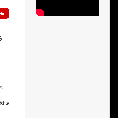
hr
s
e,
öchte