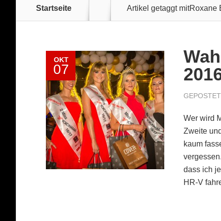
Startseite
Artikel getaggt mit
Roxane 
Wah
OKT
07
2016
GEPOSTET 
Wer wird 
Zweite und
kaum fasse
vergessen.
dass ich j
HR-V fahre