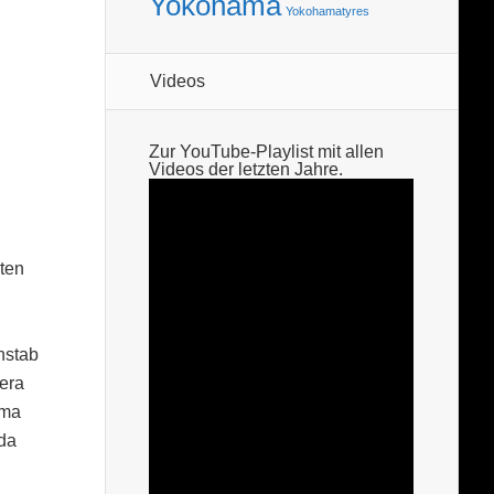
Yokohama
Yokohamatyres
Videos
Zur YouTube-Playlist mit allen
Videos der letzten Jahre.
ten
hstab
era
ama
nda