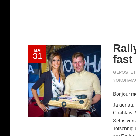
Rall
MAI
31
fast
GEPOSTET 
YOKOHAM
Bonjour m
Ja genau, 
Chablais.
Selbstvers
Totschnig