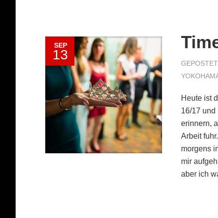
Time
SEP
13
GEPOSTET 
YOKOHAM
Heute ist 
16/17 und
erinnern, 
Arbeit fuh
morgens in
mir aufgeh
aber ich w