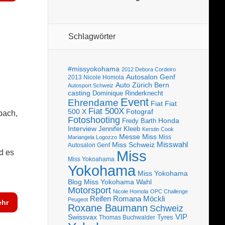
Schlagwörter
#missyokohama
2012 Debora Cordeiro
Autosalon Genf
2013 Nicole Homola
Bern
Auto Zürich
Autosport Schweiz
casting
Dominique Rinderknecht
Event
Ehrendame
Fiat
Fiat
Fiat 500X
Fotograf
500 X
bach,
Fotoshooting
Fredy Barth
Honda
Interview
Jennifer Kleeb
Kerstin Cook
Messe
Miss
Miss
Mariangela Logozzo
Misswahl
Miss Schweiz
Autosalon Genf
Miss
d es
Miss Yokoahama
Yokohama
Miss Yokohama
Blog
Miss Yokohama Wahl
Motorsport
Nicole Homola
OPC Challenge
Reifen
Romana Möckli
Peugeot
hr
Roxane Baumann
Schweiz
VIP
Swissvax
Tyres
Thomas Buchwalder