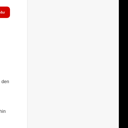
hr
h den
hin