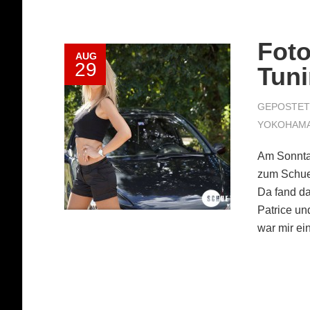
Foto
AUG
29
Tuni
GEPOSTET 
YOKOHAM
Am Sonnta
zum Schue
Da fand da
Patrice u
war mir ei