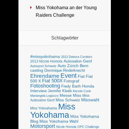
Miss Yokohama an der Young
Raiders Challenge
Schlagwörter
#missyokohama
2012 Debora Cordeiro
Autosalon Genf
2013 Nicole Homola
Bern
Auto Zürich
Autosport Schweiz
casting
Dominique Rinderknecht
Event
Ehrendame
Fiat
Fiat
Fiat 500X
Fotograf
500 X
Fotoshooting
Fredy Barth
Honda
Interview
Jennifer Kleeb
Kerstin Cook
Messe
Miss
Miss
Mariangela Logozzo
Misswahl
Miss Schweiz
Autosalon Genf
Miss
Miss Yokoahama
Yokohama
Miss Yokohama
Blog
Miss Yokohama Wahl
Motorsport
Nicole Homola
OPC Challenge