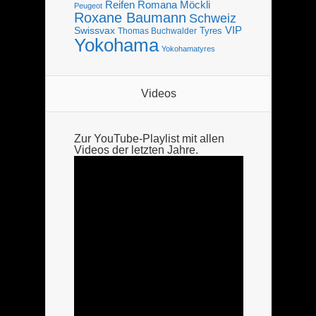
Reifen
Romana Möckli
Peugeot
Roxane Baumann
Schweiz
VIP
Swissvax
Tyres
Thomas Buchwalder
Yokohama
Yokohamatyres
Videos
Zur YouTube-Playlist mit allen
Videos der letzten Jahre.