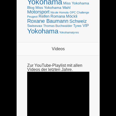
Yokohama
Miss Yokohama
Blog
Miss Yokohama Wahl
Motorsport
Nicole Homola
OPC Challenge
Reifen
Romana Möckli
Peugeot
Roxane Baumann
Schweiz
VIP
Swissvax
Tyres
Thomas Buchwalder
Yokohama
Yokohamatyres
Videos
Zur YouTube-Playlist mit allen
Videos der letzten Jahre.