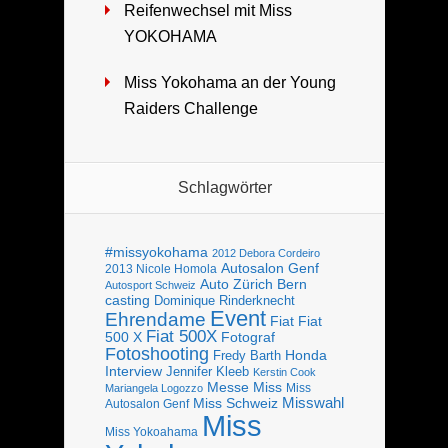
Reifenwechsel mit Miss
YOKOHAMA
Miss Yokohama an der Young
Raiders Challenge
Schlagwörter
#missyokohama
2012 Debora Cordeiro
Autosalon Genf
2013 Nicole Homola
Bern
Auto Zürich
Autosport Schweiz
casting
Dominique Rinderknecht
Event
Ehrendame
Fiat
Fiat
Fiat 500X
Fotograf
500 X
Fotoshooting
Fredy Barth
Honda
Interview
Jennifer Kleeb
Kerstin Cook
Messe
Miss
Miss
Mariangela Logozzo
Misswahl
Miss Schweiz
Autosalon Genf
Miss
Miss Yokoahama