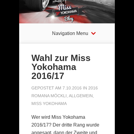
Navigation Menu
Wahl zur Miss
Yokohama
2016/17
GEPOSTET AM 7.10.2016 IN
2016
ROMANA MÖCKLI
,
ALLGEMEIN
,
MISS YOKOHAMA
Wer wird Miss Yokohama
2016/17? Der dritte Rang wurde
angesagt, dann der Zweite und